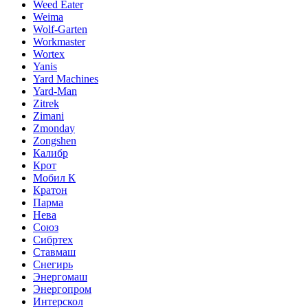
Weed Eater
Weima
Wolf-Garten
Workmaster
Wortex
Yanis
Yard Machines
Yard-Man
Zitrek
Zimani
Zmonday
Zongshen
Калибр
Крот
Мобил К
Кратон
Парма
Нева
Союз
Сибртех
Ставмаш
Снегирь
Энергомаш
Энергопром
Интерскол