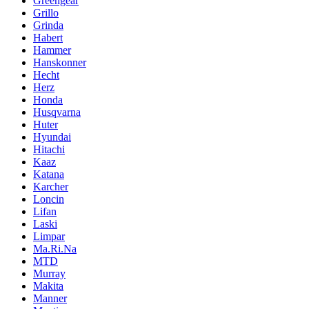
Greengear
Grillo
Grinda
Habert
Hammer
Hanskonner
Hecht
Herz
Honda
Husqvarna
Huter
Hyundai
Hitachi
Kaaz
Katana
Karcher
Loncin
Lifan
Laski
Limpar
Ma.Ri.Na
MTD
Murray
Makita
Manner