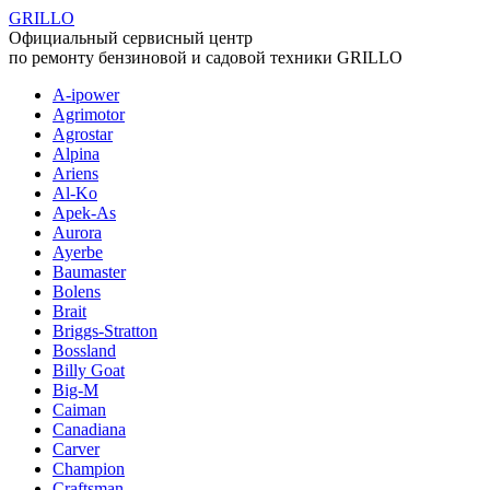
GRILLO
Официальный сервисный центр
по ремонту бензиновой и садовой техники GRILLO
A-ipower
Agrimotor
Agrostar
Alpina
Ariens
Al-Ko
Apek-As
Aurora
Ayerbe
Baumaster
Bolens
Brait
Briggs-Stratton
Bossland
Billy Goat
Big-M
Caiman
Canadiana
Carver
Champion
Craftsman