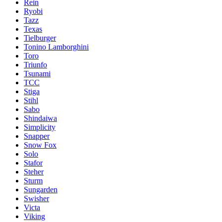
Rein
Ryobi
Tazz
Texas
Tielburger
Tonino Lamborghini
Toro
Triunfo
Tsunami
TCC
Stiga
Stihl
Sabo
Shindaiwa
Simplicity
Snapper
Snow Fox
Solo
Stafor
Steher
Sturm
Sungarden
Swisher
Victa
Viking