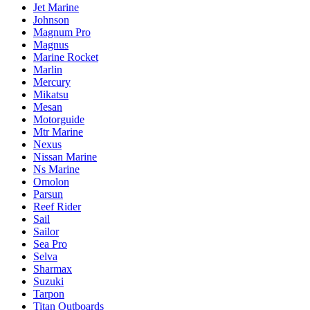
Jet Marine
Johnson
Magnum Pro
Magnus
Marine Rocket
Marlin
Mercury
Mikatsu
Mesan
Motorguide
Mtr Marine
Nexus
Nissan Marine
Ns Marine
Omolon
Parsun
Reef Rider
Sail
Sailor
Sea Pro
Selva
Sharmax
Suzuki
Tarpon
Titan Outboards