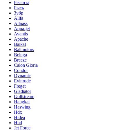
Ресанта
Рысь
Зубр
Allfa
Allpass
Aqua-jet
Avantis
Apache
Baikal
Baltmotors
Beluga
Breeze
Calon Gloria
Condor
Dynamic
Evinrude
Fregat
Gladiator
Golfstream
Hangkai
Haswing
Hdx
Hidea
Hnd
Jet Force