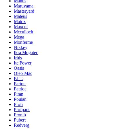
Mantis
Maruyama
Masteryard
Mateus
Matrix
Maxcut
Mcculloch
Mega
Monferme
Nikkey
Ikra Mogatec
Irbis
Itc Power
Oasis
Oleo-Mac
P.I.T.
Parton
Patriot
Piran
Poulan
Profi
Profpark
Prorab
Pubert
Redverg