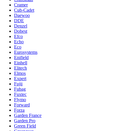
Cramer
Cub-Cadet
Daewoo
DDE
Denzel
Dobest
Efco
Echo
Eco
Eurosystems
Enifield
Einhell
Elitech
Elmos
Expert
Fujii
Fubag
Fuxtec
Flymo
Forward
Forza
Garden France
Garden Pro
Green Field